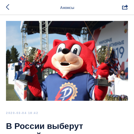
Анонсы
2020-03-04 18:42
В России выберут