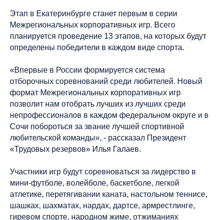
Этап в Екатеринбурге станет первым в серии
Межрегиональных корпоративных игр. Всего
планируется проведение 13 этапов, на которых будут
определены победители в каждом виде спорта.
«Впервые в России формируется система
отборочных соревнований среди любителей. Новый
формат Межрегиональных корпоративных игр
позволит нам отобрать лучших из лучших среди
непрофессионалов в каждом федеральном округе и в
Сочи побороться за звание лучшей спортивной
любительской команды», - рассказал Президент
«Трудовых резервов» Илья Галаев.
Участники игр будут соревноваться за лидерство в
мини-футболе, волейболе, баскетболе, легкой
атлетике, перетягивании каната, настольном теннисе,
шашках, шахматах, нардах, дартсе, армрестлинге,
гиревом спорте, народном жиме, отжиманиях