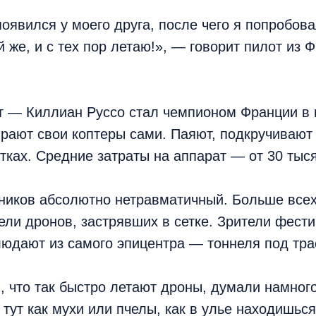
оявился у моего друга, после чего я попробов
й же, и с тех пор летаю!», — говорит пилот из
т — Киллиан Руссо стал чемпионом Франции в 
рают свои коптеры сами. Паяют, подкручивают
атках. Средние затраты на аппарат — от 30 тыс
ников абсолютно нетравматичный. Больше всех
ели дронов, застрявших в сетке. Зрители фести
юдают из самого эпицентра — тоннеля под тра
 что так быстро летают дроны, думали намног
 тут как мухи или пчелы, как в улье находишься