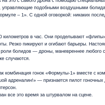
ь на это с самого дрона с помощью специальны
 управляющие подобными воздушными болидам
ормуле – 1». С одной оговоркой: никаких посл
0 километров в час. Они проделывают «флипы»
оты. Резко пикируют и огибают барьеры. Насто
в роли болидов — дроны, маневреннее любого 
же случаются.
ак комбинация гонок «Формулы-1» вместе с ко
шой адреналин!» — признается пилот гоночных 
терсон.
ран все это время за штурвалом на сцене.