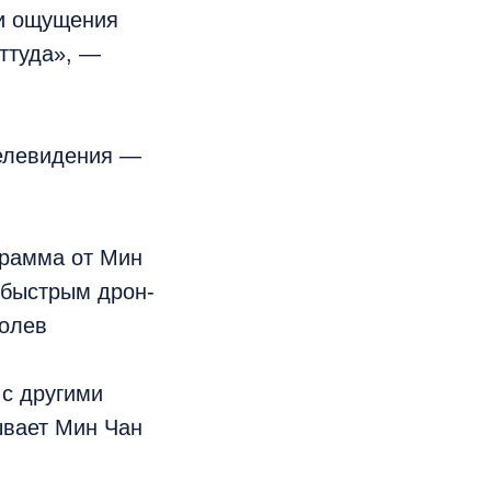
 и ощущения
оттуда», —
телевидения —
грамма от Мин
 быстрым дрон-
долев
 с другими
ывает Мин Чан