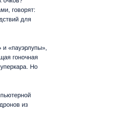
х очков?
и, говорят:
едствий для
 и «пауэрлупы»,
ящая гоночная
суперкара. Но
мпьютерной
дронов из