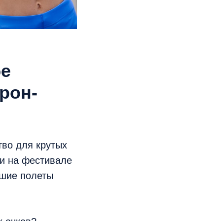
бе
рон-
тво для крутых
ки на фестивале
дшие полеты