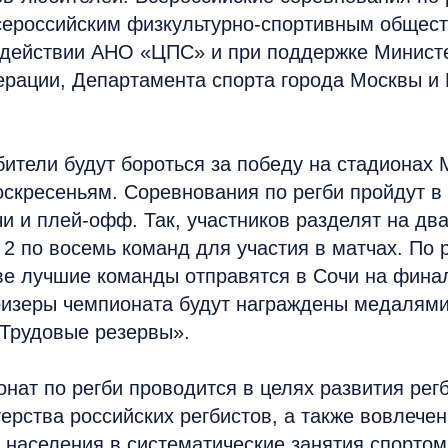
сероссийским физкультурно-спортивным общес
одействии АНО «ЦПС» и при поддержке Министе
ерации, Департамента спорта города Москвы и
ители будут бороться за победу на стадионах
оскресеньям. Соревнования по регби пройдут в 
и и плей-офф. Так, участников разделят на дв
 2 по восемь команд для участия в матчах. По 
ве лучшие команды отправятся в Сочи на фина
ризеры чемпионата будут награждены медалям
Трудовые резервы».
нат по регби проводится в целях развития регб
рства российских регбистов, а также вовлече
 населения в систематические занятия спортом