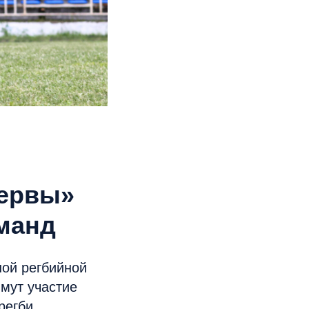
зервы»
оманд
ной регбийной
мут участие
регби