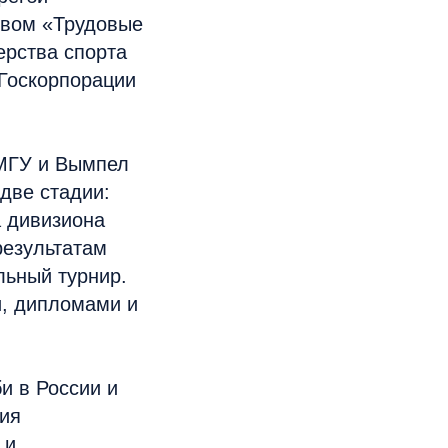
твом «Трудовые
рства спорта
 Госкорпорации
 МГУ и Вымпел
две стадии:
а дивизиона
результатам
льный турнир.
и, дипломами и
и в России и
ния
 и