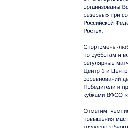
организованы В
резервы» при с
Российской Фед
Ростех.
Спортсмены-люб
по субботам и в
регулярные матч
Центр 1 и Центр
соревнований д
Победители и п
кубками ВФСО «
Отметим, чемпио
повышения масте
трудоспособного