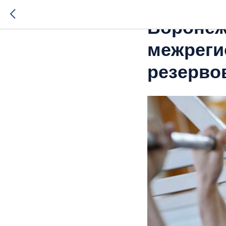
2020-10-16 11:54
Воронеж
межреги
резерво