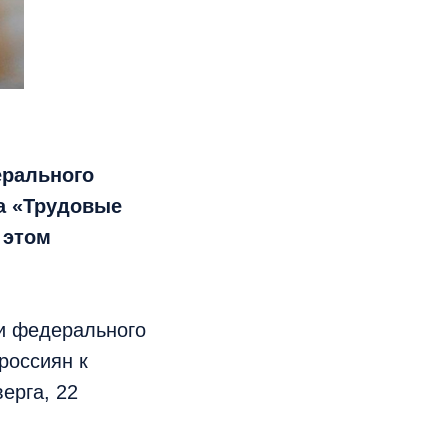
ерального
а «Трудовые
 этом
и федерального
россиян к
ерга, 22