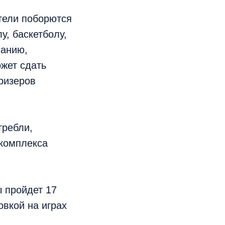
тели поборются
у, баскетболу,
ванию,
ожет сдать
ризеров
гребли,
ткомплекса
 пройдет 17
овкой на играх