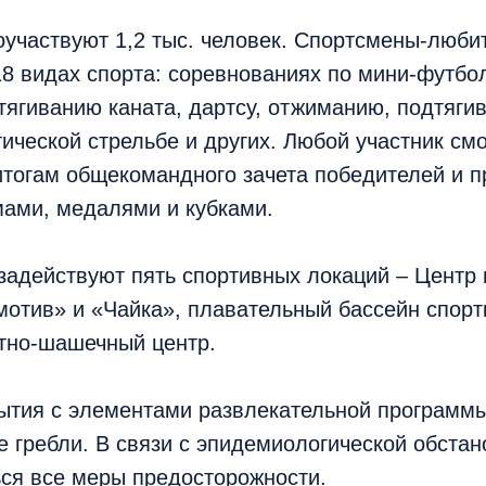
оучаствуют 1,2 тыс. человек. Спортсмены-люби
18 видах спорта: соревнованиях по мини-футбол
тягиванию каната, дартсу, отжиманию, подтяги
тической стрельбе и других. Любой участник см
тогам общекомандного зачета победителей и п
мами, медалями и кубками.
задействуют пять спортивных локаций – Центр 
мотив» и «Чайка», плавательный бассейн спор
тно-шашечный центр.
ытия с элементами развлекательной программы
е гребли. В связи с эпидемиологической обстан
ся все меры предосторожности.