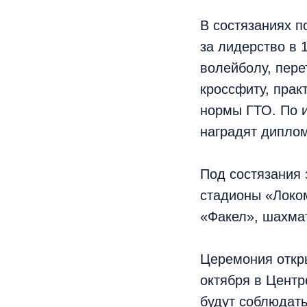
В состязаниях п
за лидерство в 
волейболу, пере
кроссфиту, прак
нормы ГТО. По и
наградят дипло
Под состязания 
стадионы «Локо
«Факел», шахма
Церемония откр
октября в Центр
будут соблюдать