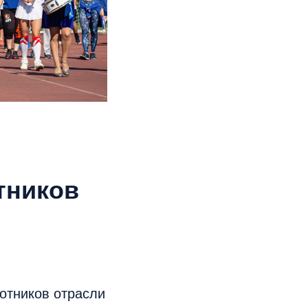
тников
отников отрасли