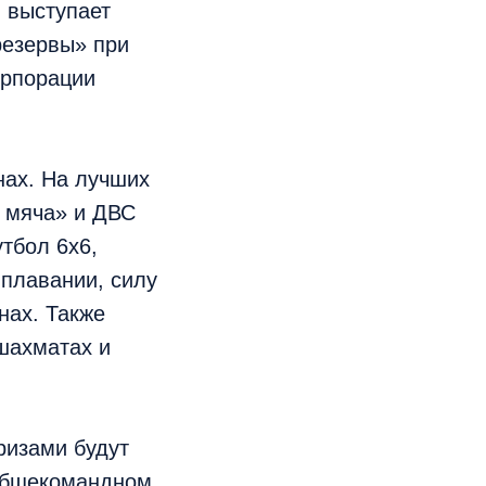
 выступает
резервы» при
орпорации
нах. На лучших
 мяча» и ДВС
тбол 6х6,
 плавании, силу
нах. Также
шахматах и
ризами будут
 общекомандном.