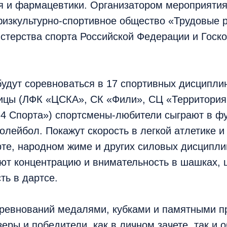
я и фармацевтики. Организатором мероприятия
физкультурно-спортивное общество «Трудовые 
стерства спорта Российской Федерации и Госк
будут соревноваться в 17 спортивных дисципли
ицы (ЛФК «ЦСКА», СК «Фили», СЦ «Территория
4 Спорта») спортсмены-любители сыграют в фу
волейбол. Покажут скорость в легкой атлетике и
рте, народном жиме и других силовых дисципли
ют концентрацию и внимательность в шашках, 
ть в дартсе.
оревнований медалями, кубками и памятными п
еры и победители, как в личном зачете, так и