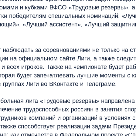
омами и кубками ВФСО «Трудовые резервы», а 
тки победителям специальных номинаций: «Луч
ющий», «Лучший ассистент», «Лучший защитни
т наблюдать за соревнованиями не только на ст
ии на официальном сайте Лиги, а также следит
и всех игроков. Также на чемпионате будет раб
торая будет запечатлевать лучшие моменты с к
в группах Лиги во ВКонтакте и Телеграме.
тбольная лига «Трудовые резервы» направлена 
лечение трудоспособных россиян в занятия спо
рудников компаний и организаций в условиях 
 также способствует реализации задачи Презид
на: как отмечается в Федеральном проекте «С