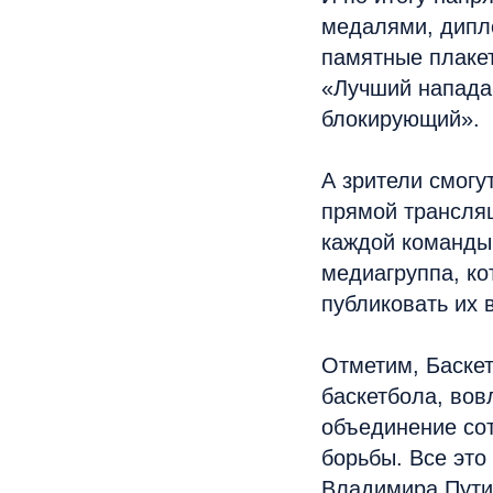
медалями, дипл
памятные плаке
«Лучший напада
блокирующий».
А зрители смогу
прямой трансляц
каждой команды 
медиагруппа, ко
публиковать их 
Отметим, Баске
баскетбола, вов
объединение сот
борьбы. Все это
Владимира Пути