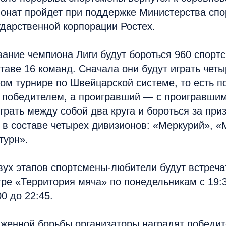
онат пройдет при поддержке Министерства спо
дарственной корпорации Ростех.
звание чемпиона Лиги будут бороться 960 спорт
таве 16 команд. Сначала они будут играть четы
м турнире по Швейцарской системе, то есть п
 победителем, а проигравший — с проигравшим
грать между собой два круга и бороться за при
 в составе четырех дивизионов: «Меркурий», «
турн».
двух этапов спортсмены-любители будут встреча
ре «Территория мяча» по понедельникам с 19:3
0 до 22:45.
яженной борьбы организаторы наградят победит