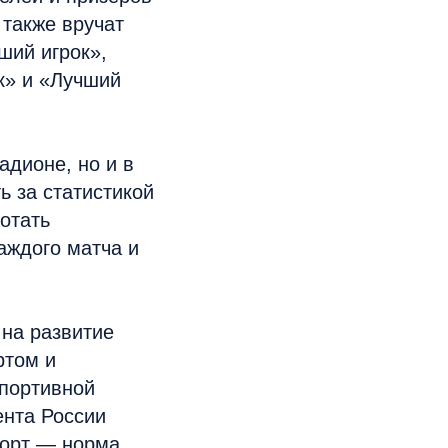
также вручат
ший игрок»,
к» и «Лучший
адионе, но и в
ь за статистикой
отать
аждого матча и
на развитие
ртом и
спортивной
ента России
порт — норма