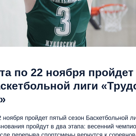
та по 22 ноября пройдет
аскетбольной лиги «Тру
»
2 ноября пройдет пятый сезон Баскетбольной л
нования пройдут в два этапа: весенний чемпи
осле перерыва спортсмены вернутся к соревно