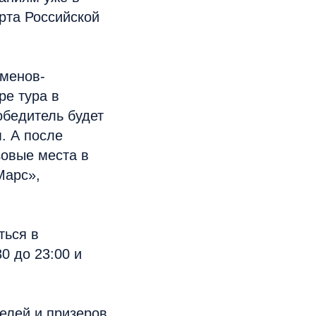
рта Российской
сменов-
ре тура в
обедитель будет
. А после
зовые места в
Марс»,
ться в
0 до 23:00 и
елей и призеров