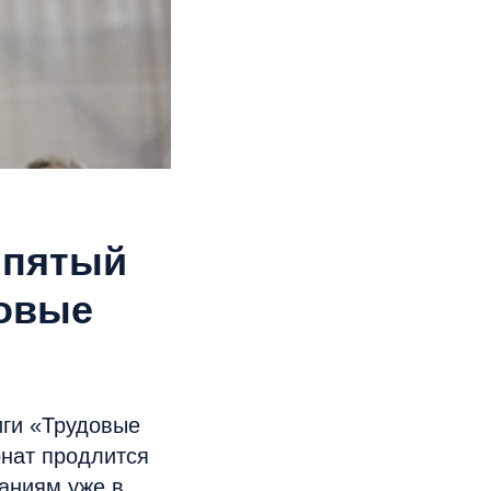
 пятый
довые
иги «Трудовые
онат продлится
ваниям уже в